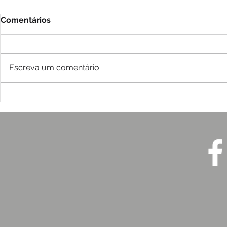
Comentários
Escreva um comentário
2026: Desastres,
A Dialética
desigualdades e a urgência
Comunicaç
de proteger a vida
e Crise de
ICE (2026)