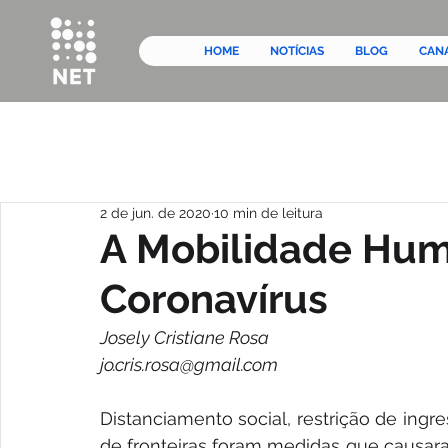
HOME
NOTÍCIAS
BLOG
CAN
2 de jun. de 2020
10 min de leitura
A Mobilidade Hum
Coronavírus
Josely Cristiane Rosa
jo.cris.rosa@gmail.com
Distanciamento social, restrição de ingr
de fronteiras foram medidas que causar