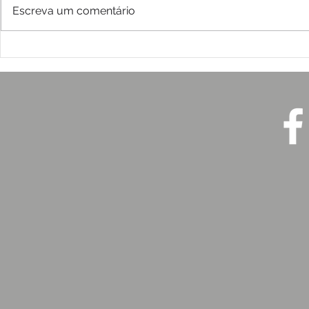
Escreva um comentário
2026: Desastres,
A Dialética
desigualdades e a urgência
Comunicaç
de proteger a vida
e Crise de
ICE (2026)