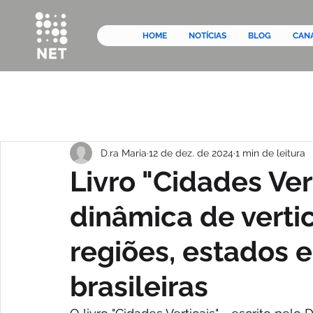
HOME
NOTÍCIAS
BLOG
CAN
D.ra Maria
12 de dez. de 2024
1 min de leitura
Livro "Cidades Ver
dinâmica de verti
regiões, estados 
brasileiras