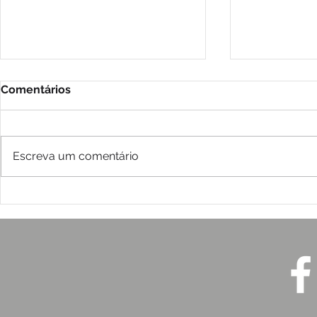
Comentários
Escreva um comentário
2026: Desastres,
A Dialética
desigualdades e a urgência
Comunicaç
de proteger a vida
e Crise de
ICE (2026)