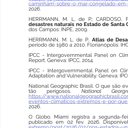
caminham-sobre-o-mar-congelado-em-p
2026.
HERRMANN, M. L. de P.; CARDOSO, F.;
desastres naturais no Estado de Santa 
dos Campos: INPE, 2009.
HERRMANN, M. L. de P.. 
Atlas de Desa
período de 1980 a 2010. Florianópolis: IH
IPCC - Intergovernmental Panel on Cli
Report. Geneva: IPCC, 2014.
IPCC - Intergovernmental Panel on Cl
Adaptation and Vulnerability. Geneva: IPC
National Geographic Brasil. O que são e
tão perigosos. 
National Georgr
https://www.nationalgeographicbrasil
eventos-climaticos-extremos-e-por-que
2026.
O Globo. Miami registra a segunda-fei
publicado em 02 fev. 2026. Disponíve
extremo/post/2026/02/nos-estados-unid