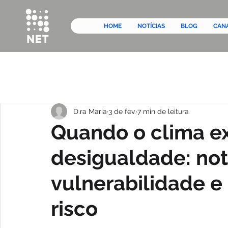
HOME
NOTÍCIAS
BLOG
CAN
D.ra Maria
3 de fev.
7 min de leitura
Quando o clima e
desigualdade: not
vulnerabilidade e
risco