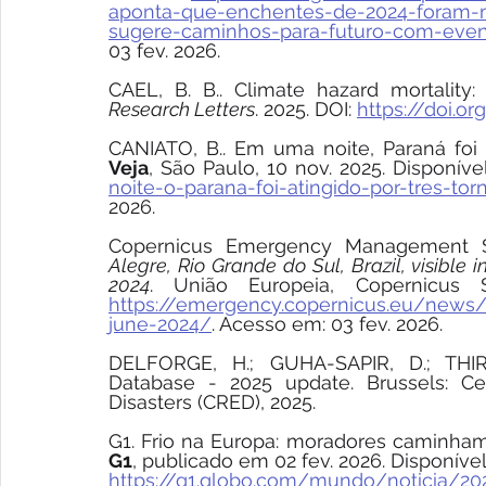
aponta-que-enchentes-de-2024-foram-ma
sugere-caminhos-para-futuro-com-even
03 fev. 2026.
CAEL, B. B.. Climate hazard mortality:
Research Letters
. 2025. DOI: 
https://doi.o
Veja
, São Paulo, 10 nov. 2025. Disponíve
noite-o-parana-foi-atingido-por-tres-t
2026.
Copernicus Emergency Management S
Alegre, Rio Grande do Sul, Brazil, visible
2024
https://emergency.copernicus.eu/news/ri
june-2024/
. Acesso em: 03 fev. 2026.
DELFORGE, H.; GUHA-SAPIR, D.; THIR
Database - 2025 update. Brussels: Ce
Disasters (CRED), 2025.
G1
, publicado em 02 fev. 2026. Disponíve
https://g1.globo.com/mundo/noticia/20