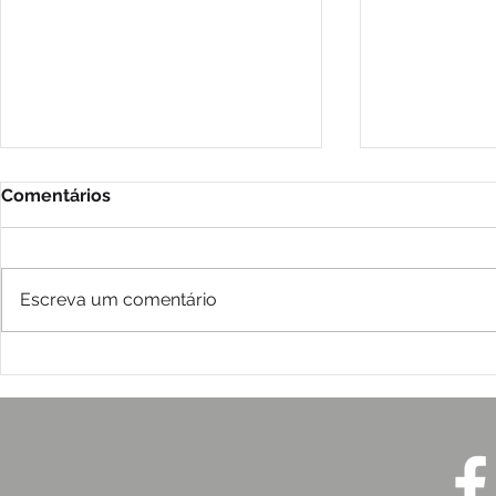
Comentários
Escreva um comentário
2026: Desastres,
A Dialética
desigualdades e a urgência
Comunicaç
de proteger a vida
e Crise de
ICE (2026)