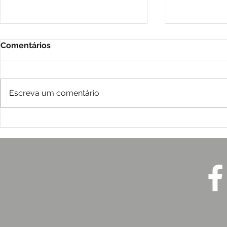
Comentários
Escreva um comentário
2026: Desastres,
A Dialética
desigualdades e a urgência
Comunicaç
de proteger a vida
e Crise de
ICE (2026)