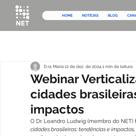
HOME
NOTÍCIAS
BLOG
CAN
D.ra Maria
12 de dez. de 2024
1 min de leitura
Webinar Verticali
cidades brasileira
impactos
O Dr. Leandro Ludwig (membro do NET) fo
cidades brasileiras: tendências e impactos,