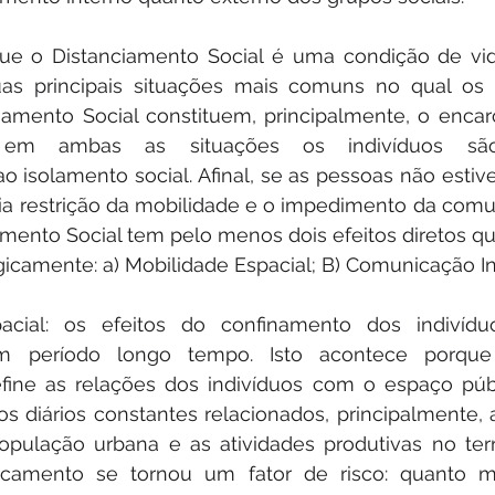
que o Distanciamento Social é uma condição de vid
uas principais situações mais comuns no qual os i
ciamento Social constituem, principalmente, o enca
 em ambas as situações os indivíduos são
o isolamento social. Afinal, se as pessoas não estiv
ia restrição da mobilidade e o impedimento da comu
amento Social tem pelo menos dois efeitos diretos qu
gicamente: a) Mobilidade Espacial; B) Comunicação In
acial: os efeitos do confinamento dos indivídu
m período longo tempo. Isto acontece porqu
fine as relações dos indivíduos com o espaço públ
 diários constantes relacionados, principalmente, a
opulação urbana e as atividades produtivas no terri
ocamento se tornou um fator de risco: quanto ma