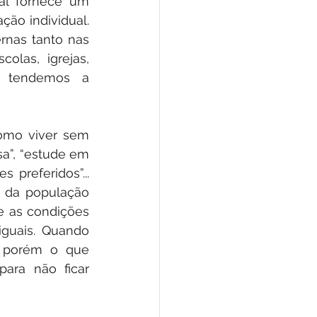
al fornece um 
ão individual. 
nas tanto nas 
olas, igrejas, 
, tendemos a 
como viver sem 
a”, “estude em 
 preferidos”... 
 da população 
e as condições 
guais. Quando 
 porém o que 
ara não ficar 