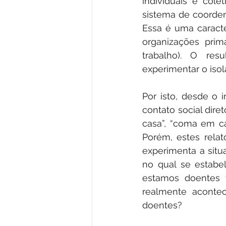
individuais e col
sistema de coordena
Essa é uma caracte
organizações primár
trabalho). O res
experimentar o iso
Por isto, desde o 
contato social dire
casa”, “coma em casa
Porém, estes rela
experimenta a situ
no qual se estabe
estamos doentes f
realmente acontec
doentes?