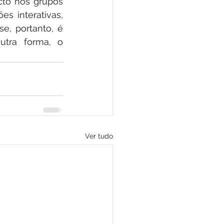
cto nos grupos 
s interativas, 
e, portanto, é 
tra forma, o 
Ver tudo