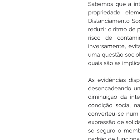
Sabemos que a inte
propriedade elem
Distanciamento Soci
reduzir o ritmo de 
risco de contami
inversamente, evit
uma questão socioló
quais são as impli
As evidências dis
desencadeando um 
diminuição da inte
condição social na
converteu-se num ri
expressão de soli
se seguro o membr
padrão de funciona