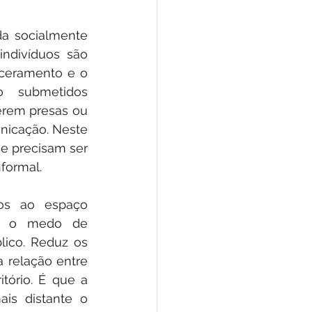
a socialmente 
ndivíduos são 
rceramento e o 
 submetidos 
erem presas ou 
nicação. Neste 
e precisam ser 
formal.
os ao espaço 
e o medo de 
ico. Reduz os 
 relação entre 
tório. É que a 
is distante o 