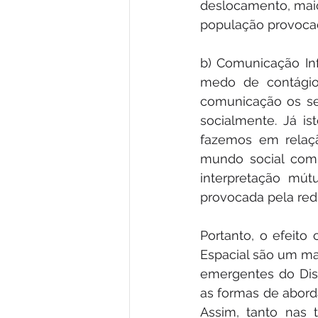
deslocamento, maio
população provocad
b) Comunicação Inf
medo de contágio
comunicação os se
socialmente. Já i
fazemos em relaç
mundo social comu
interpretação mút
provocada pela redu
Portanto, o efeit
Espacial são um mat
emergentes do Dist
as formas de aborda
Assim, tanto nas 