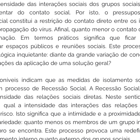
nsidade das interações sociais dos grupos sociais 
entar do contato social. Por isto, o pressupos
al constitui a restrição do contato direto entre os i
propagação do vírus. Afinal, quanto menor o contato d
nação. Em termos práticos significa que ficar
ar espaços públicos e reuniões sociais. Este proce
gica inquietante: diante da grande variação de cond
cações da aplicação de uma solução geral?
poníveis indicam que as medidas de isolamento so
processo de Recessão Social. A Recessão Social d
nsidade das relações sociais diretas. Neste sentid
 qual a intensidade das interações das relações so
sco. Isto significa que a intimidade e a proximidad
dariedade: quanto menos os membros de um grupo in
o se encontra. Este processo provoca uma redefin
mento interno quanto externo dos grupos sociais.