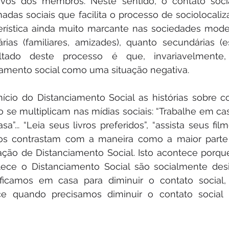
etivos dos membros. Neste sentido, o contato soci
das sociais que facilita o processo de sociolocalizaç
rística ainda muito marcante nas sociedades moder
ias (familiares, amizades), quanto secundárias (esc
ultado deste processo é que, invariavelmente
lamento social como uma situação negativa.
início do Distanciamento Social as histórias sobre 
to se multiplicam nas mídias sociais: “Trabalhe em cas
”... “Leia seus livros preferidos”, “assista seus filmes
tos contrastam com a maneira como a maior parte
ação de Distanciamento Social. Isto acontece porqu
lece o Distanciamento Social são socialmente desi
icamos em casa para diminuir o contato social,
e quando precisamos diminuir o contato social p