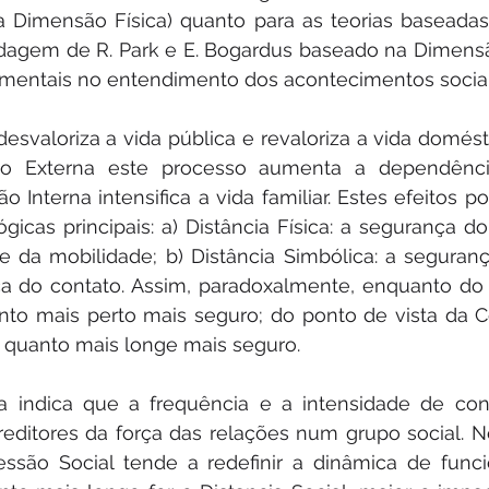
 Dimensão Física) quanto para as teorias baseadas
agem de R. Park e E. Bogardus baseado na Dimensão
amentais no entendimento dos acontecimentos sociai
esvaloriza a vida pública e revaloriza a vida domést
ão Externa este processo aumenta a dependência
 Interna intensifica a vida familiar. Estes efeitos po
gicas principais: a) Distância Física: a segurança do
de da mobilidade; b) Distância Simbólica: a segurança
nça do contato. Assim, paradoxalmente, enquanto do 
nto mais perto mais seguro; do ponto de vista da C
, quanto mais longe mais seguro.
ca indica que a frequência e a intensidade de cont
ditores da força das relações num grupo social. Ne
são Social tende a redefinir a dinâmica de func