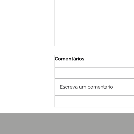
Comentários
Escreva um comentário
2026: Desastres,
desigualdades e a urgência
de proteger a vida