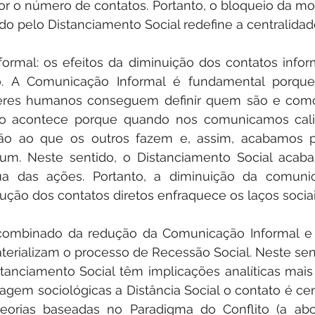
r o número de contatos. Portanto, o bloqueio da mo
o pelo Distanciamento Social redefine a centralidad
ormal: os efeitos da diminuição dos contatos infor
. A Comunicação Informal é fundamental porque
res humanos conseguem definir quem são e como 
sto acontece porque quando nos comunicamos cal
ão ao que os outros fazem e, assim, acabamos p
m. Neste sentido, o Distanciamento Social acaba d
ua das ações. Portanto, a diminuição da comunic
ção dos contatos diretos enfraquece os laços sociai
o combinado da redução da Comunicação Informal e 
erializam o processo de Recessão Social. Neste senti
anciamento Social têm implicações analíticas mais a
gem sociológicas a Distância Social o contato é centr
teorias baseadas no Paradigma do Conflito (a ab