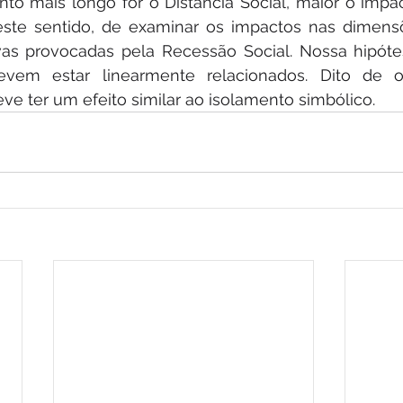
nto mais longo for o Distancia Social, maior o impa
neste sentido, de examinar os impactos nas dimensõe
vas provocadas pela Recessão Social. Nossa hipótes
vem estar linearmente relacionados. Dito de ou
eve ter um efeito similar ao isolamento simbólico.