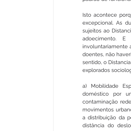
Isto acontece por
excepcional. As d
sujeitos ao Distan
adoecimento. E
involuntariamente a
doentes, não haver
sentido, o Distanci
explorados sociolo
a) Mobilidade Esp
doméstico por u
contaminação rede
movimentos urbanos
a distribuição da p
distância do desl