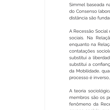
Simmel baseada na
do Consenso (abord
distância são fund
A Recessão Social d
sociais. Na Relaç
enquanto na Relação
contatações socioló
substitui a liberda
substitui a confia
da Mobilidade, qua
processo é inverso
A teoria sociológi
membros são os pre
fenômeno da Reces