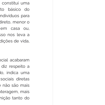
constitui uma 
to básico do 
ndivíduos para 
ireto, menor o 
 em casa ou, 
sso nos leva a 
ições de vida, 
cial acabaram 
iz respeito a 
o, indica uma 
ciais diretas 
e não são mais 
teragem, mais 
ição tanto do 