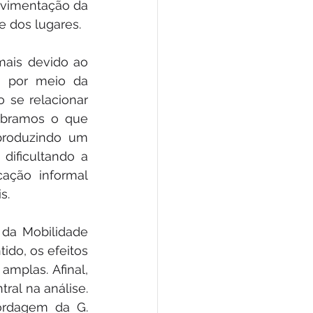
vimentação da 
e dos lugares.
mais devido ao 
 por meio da 
se relacionar 
ibramos o que 
roduzindo um 
ificultando a 
ação informal 
s.
da Mobilidade 
do, os efeitos 
mplas. Afinal, 
al na análise. 
ordagem da G. 