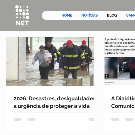
HOME
NOTÍCIAS
BLOG
CAN
2026: Desastres, desigualdades e
A Dialéti
a urgência de proteger a vida
Comunica
Crise de
(2026)